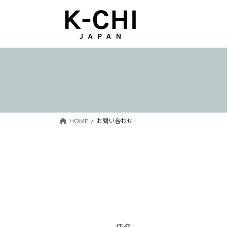
コ
ナ
ン
ビ
テ
ゲ
ン
ー
ツ
シ
へ
ョ
ス
ン
キ
に
ッ
移
プ
動
HOME
お問い合わせ